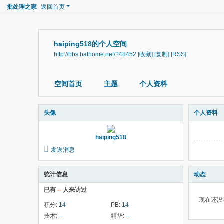
批处理之家
返回首页
haiping518的个人空间
http://bbs.bathome.net/?48452
[收藏]
[复制]
[RSS]
空间首页
主题
个人资料
头像
个人资料
haiping518
发送消息
统计信息
动态
已有
--
人来访过
现在还没
积分:
14
PB:
14
技术:
--
精华:
--