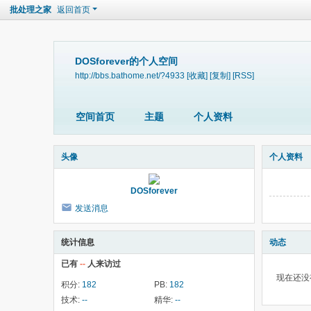
批处理之家
返回首页
DOSforever的个人空间
http://bbs.bathome.net/?4933
[收藏]
[复制]
[RSS]
空间首页
主题
个人资料
头像
个人资料
DOSforever
发送消息
统计信息
动态
已有
--
人来访过
现在还没
积分:
182
PB:
182
技术:
--
精华:
--