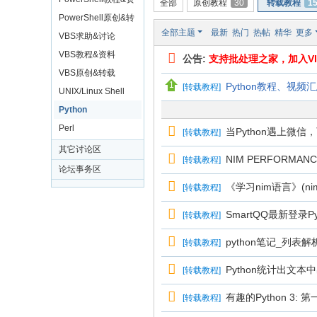
全部
原创教程
30
转载教程
1
料
PowerShell原创&转
全部主题
最新
热门
热帖
精华
更多
载
VBS求助&讨论
VBS教程&资料
公告:
支持批处理之家，加入VI
VBS原创&转载
Python教程、视频汇
[
转载教程
]
UNIX/Linux Shell
Python
Perl
当Python遇上微信
[
转载教程
]
其它讨论区
NIM PERFORMANCE
[
转载教程
]
论坛事务区
《学习nim语言》(n
[
转载教程
]
SmartQQ最新登录Py
[
转载教程
]
python笔记_列表解
[
转载教程
]
Python统计出文
[
转载教程
]
有趣的Python 3: 
[
转载教程
]