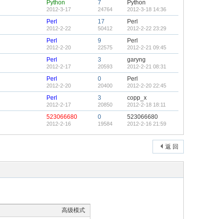
Python
7
Python
2012-3-17
24764
2012-3-18 14:36
Perl
17
Perl
2012-2-22
50412
2012-2-22 23:29
Perl
9
Perl
2012-2-20
22575
2012-2-21 09:45
Perl
3
garyng
2012-2-17
20593
2012-2-21 08:31
Perl
0
Perl
2012-2-20
20400
2012-2-20 22:45
Perl
3
copp_x
2012-2-17
20850
2012-2-18 18:11
523066680
0
523066680
2012-2-16
19584
2012-2-16 21:59
返 回
高级模式