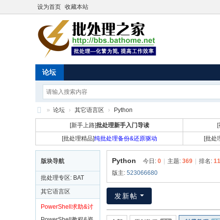
设为首页
收藏本站
论坛
»
论坛
›
其它语言区
›
Python
批
[新手上路]
批处理新手入门导读
处
[批处理精品]
纯批处理备份&还原驱动
[批处
理
Python
版块导航
今日:
0
|
主题:
369
|
排名:
1
之
版主:
523066680
批处理专区: BAT
家
CMD DOS
其它语言区
发新帖
PowerShell求助&讨
论
PowerShell教程&资