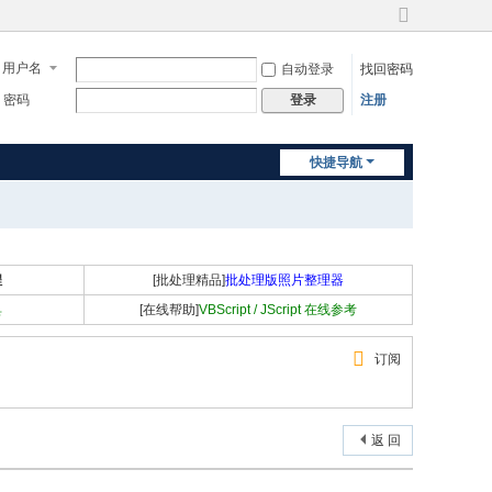
切
换
用户名
自动登录
找回密码
到
宽
密码
注册
登录
版
快捷导航
程
[批处理精品]
批处理版照片整理器
具
[在线帮助]
VBScript / JScript 在线参考
订阅
返 回