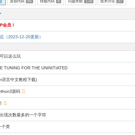
5
原创代码
95
转载代码
8
问题求助
178
技术讨论
37
P会员！
总（2023-12-20更新）
，可以这么玩
 TUNING FOR THE UNINITIATED
im语言中文教程下载)
thon3源码
析
本中出现次数最多的一个字符
第一个类