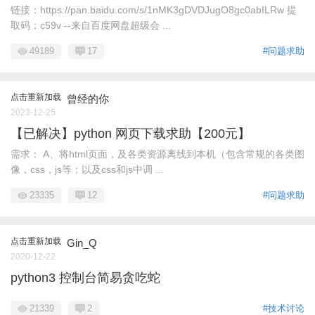
链接：https://pan.baidu.com/s/1nMK3gDVDJugO8gc0abILRw 提
取码：c59v --来自百度网盘超级会 ...
49189
17
#问题求助
点击重新加载
曾经的你
2023-12-25
【已解决】python 网页下载求助【200元】
需求： A、将html页面，及各类资源离线到本机（包含常规的各类图
像，css，js等；以及css和js中调 ...
23335
12
#问题求助
点击重新加载
Gin_Q
2020-12-22
python3 控制台简易贪吃蛇
21339
2
#技术讨论