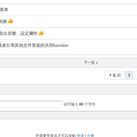
行菜单
汉词典
剪輯、取出音樂、設定屬性
者引用其他文件里面的共同function
下一页 »
返 回
1
还可输入
80
个字符
您需要登录后才可以发帖
登录
|
注册