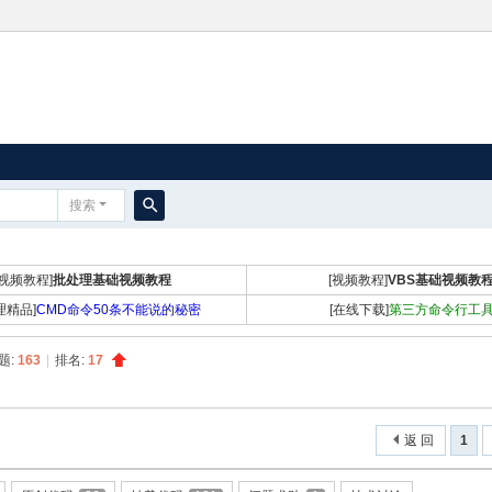
搜索
搜
索
[视频教程]
批处理基础视频教程
[视频教程]
VBS基础视频教
理精品]
CMD命令50条不能说的秘密
[在线下载]
第三方命令行工
题:
163
|
排名:
17
返 回
1