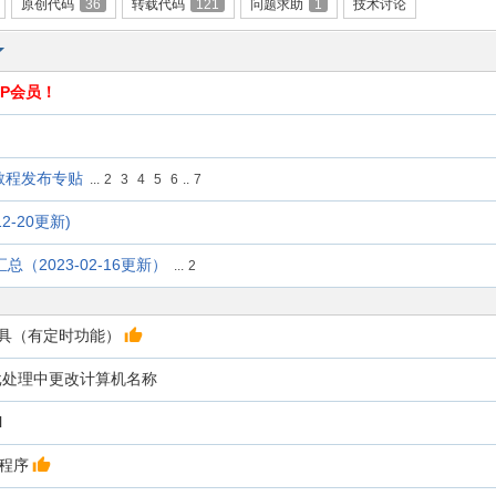
原创代码
36
转载代码
121
问题求助
1
技术讨论
P会员！
教程发布专贴
...
2
3
4
5
6
..
7
12-20更新)
汇总（2023-02-16更新）
...
2
具（有定时功能）
如何在批处理中更改计算机名称
l
单程序