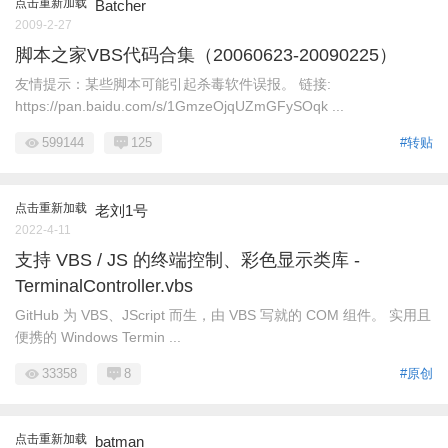
点击重新加载
Batcher
2009-2-27
脚本之家VBS代码合集（20060623-20090225）
友情提示：某些脚本可能引起杀毒软件误报。 链接:
https://pan.baidu.com/s/1GmzeOjqUZmGFySOqk ...
599144
125
#转贴
点击重新加载
老刘1号
2022-4-11
支持 VBS / JS 的终端控制、彩色显示类库 -
TerminalController.vbs
GitHub 为 VBS、JScript 而生，由 VBS 写就的 COM 组件。 实用且
便携的 Windows Termin ...
33358
8
#原创
点击重新加载
batman