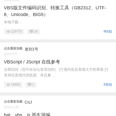
2009-3-26
VBS版文件编码识别、转换工具（GB2312、UTF-
8、Unicode、BIG5）
本地下载：
129778
24
#转贴
点击重新加载
老刘1号
2023-3-5
VBScript / JScript 在线参考
点我访问（也可在论坛首页找到） [*] 现代化且美观大方的界面 [*]
支持任意现代浏览器、并且兼 ...
19400
1
#原创
点击重新加载
CrLf
2015-1-30
bat、vbs、js 原生混编