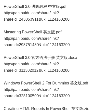
PowerShell 3.0 进阶教程 中文版.pdf
http://pan.baidu.com/share/link?
shareid=243053911&uk=1124163200
Mastering PowerShell 英文版.pdf
http://pan.baidu.com/share/link?
shareid=298751480&uk=1124163200
PowerShell 3.0 官方语法手册 英文版.docx
http://pan.baidu.com/share/link?
shareid=311302012&uk=1124163200
Windows PowerShell 2 For Dummies 英文版.pdf
http://pan.baidu.com/share/link?
shareid=328100509&uk=1124163200
Creating HTML Reports In PowerShell 英文版.zip