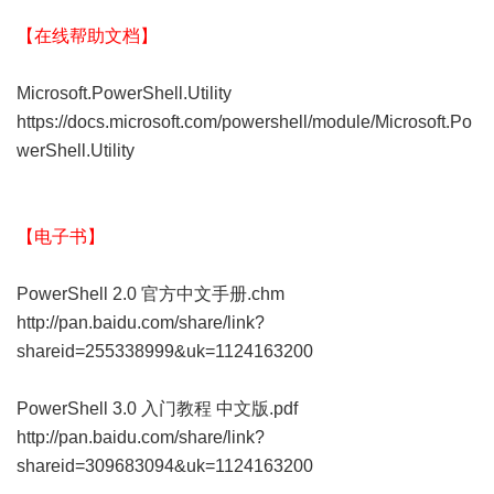
【在线帮助文档】
Microsoft.PowerShell.Utility
https://docs.microsoft.com/powershell/module/Microsoft.Po
werShell.Utility
【电子书】
PowerShell 2.0 官方中文手册.chm
http://pan.baidu.com/share/link?
shareid=255338999&uk=1124163200
PowerShell 3.0 入门教程 中文版.pdf
http://pan.baidu.com/share/link?
shareid=309683094&uk=1124163200