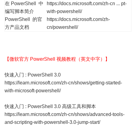
在 PowerShell 中
https://docs.microsoft.com/zh-cn ... pt-
编写脚本简介
with-powershell/
PowerShell 的官
https://docs.microsoft.com/zh-
方产品文档
cn/powershell/
【微软官方 PowerShell 视频教程（英文中字）】
快速入门 : PowerShell 3.0
https://learn.microsoft.com/zh-cn/shows/getting-started-
with-microsoft-powershell/
快速入门 : PowerShell 3.0 高级工具和脚本
https://learn.microsoft.com/zh-cn/shows/advanced-tools-
and-scripting-with-powershell-3.0-jump-start/