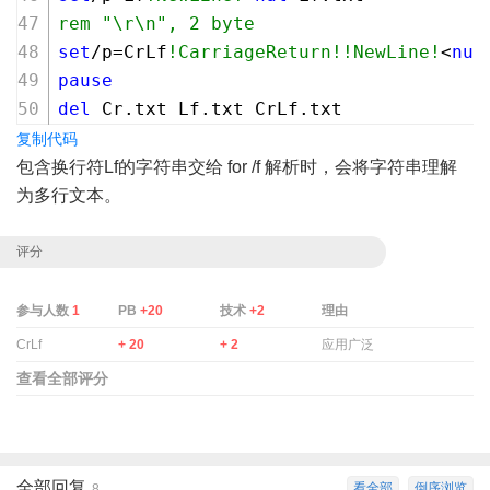
rem "\r\n", 2 byte
set
/p=CrLf
!CarriageReturn!
!NewLine!
<
nul
pause
del
 Cr.txt Lf.txt CrLf.txt
复制代码
包含换行符Lf的字符串交给 for /f 解析时，会将字符串理解
为多行文本。
评分
参与人数
1
PB
+20
技术
+2
理由
CrLf
+ 20
+ 2
应用广泛
查看全部评分
全部回复
看全部
倒序浏览
8