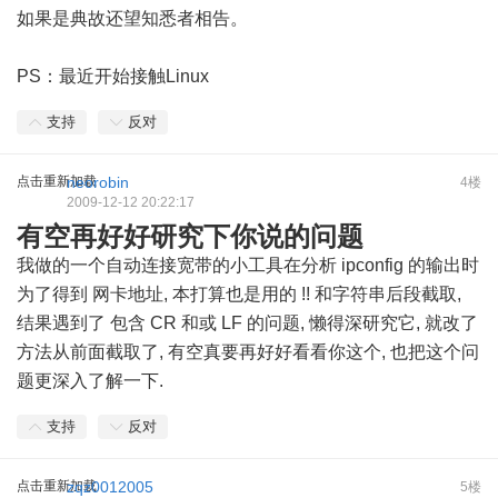
如果是典故还望知悉者相告。
PS：最近开始接触Linux
支持
反对
点击重新加载
neorobin
4楼
2009-12-12 20:22:17
有空再好好研究下你说的问题
我做的一个自动连接宽带的小工具在分析 ipconfig 的输出时
为了得到 网卡地址, 本打算也是用的 !! 和字符串后段截取,
结果遇到了 包含 CR 和或 LF 的问题, 懒得深研究它, 就改了
方法从前面截取了, 有空真要再好好看看你这个, 也把这个问
题更深入了解一下.
支持
反对
点击重新加载
zqz0012005
5楼