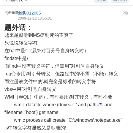
点击重新加载
zqz0012005
2楼
2009-12-12 13:55:01
题外话：
越来越感觉到MS瘟到死的不爽了
只说说转义字符
在bat中是^（及%对百分号自身转义时）
findstr中是\
而find中没有转义字符，但需用"对引号自身转义
reg命令用\对引号转义，但路径中的\不需（不能）转义
而注册表文件中的\就完全是标准的转义字符
vbs中用"对引号自身转义
WMI（WQL）中的\，有时要用\对其转义，有时不要
wmic datafile where (drive='c:' and path='
\\
' and
filename='boot') get name
wmic process call create "C:\windows\notepad.exe"
js中转义字符显然又是标准的\