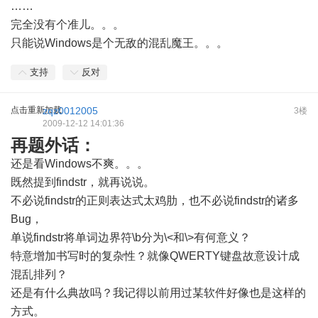
……
完全没有个准儿。。。
只能说Windows是个无敌的混乱魔王。。。
支持
反对
点击重新加载
zqz0012005
3楼
2009-12-12 14:01:36
再题外话：
还是看Windows不爽。。。
既然提到findstr，就再说说。
不必说findstr的正则表达式太鸡肋，也不必说findstr的诸多
Bug，
单说findstr将单词边界符\b分为\<和\>有何意义？
特意增加书写时的复杂性？就像QWERTY键盘故意设计成
混乱排列？
还是有什么典故吗？我记得以前用过某软件好像也是这样的
方式。