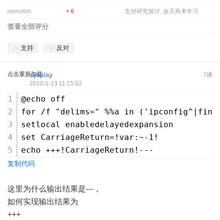
neorobin
+ 6
支持研究探讨, 改天再来学习
查看全部评分
支持
反对
点击重新加载
sysplay
7楼
2010-1-13 11:15:02
@echo off
for /f "delims=" %%a in ('ipconfig^|find
setlocal enabledelayedexpansion
set CarriageReturn=!var:~-1!
echo +++!CarriageReturn!---
复制代码
这里为什么输出结果是---，
如何实现输出结果为
+++