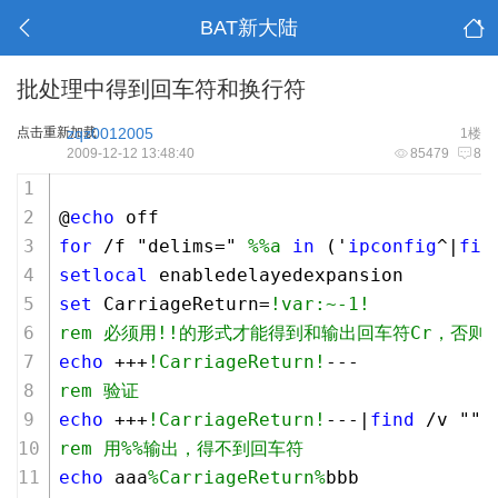
BAT新大陆
批处理中得到回车符和换行符
点击重新加载
zqz0012005
1楼
2009-12-12 13:48:40
85479
8
@
echo
 off
for
 /f "delims=" 
%%a
in
 ('
ipconfig
^|
fin
setlocal
 enabledelayedexpansion
set
 CarriageReturn=
!var:~-1!
rem 必须用!!的形式才能得到和输出回车符Cr，否则
echo
 +++
!CarriageReturn!
---
rem 验证
echo
 +++
!CarriageReturn!
---|
find
 /v ""
rem 用%%输出，得不到回车符
echo
 aaa
%CarriageReturn%
bbb