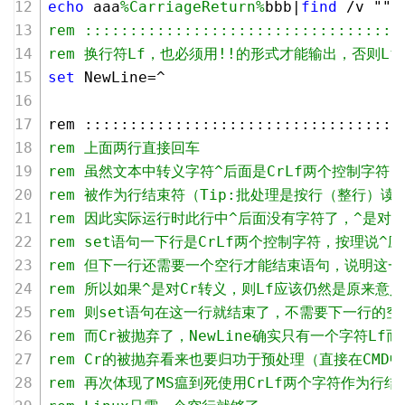
echo
 aaa
%CarriageReturn%
bbb|
find
 /v ""
rem :::::::::::::::::::::::::::::::::::
rem 换行符Lf，也必须用!!的形式才能输出，否则L
set
 NewLine=^
rem :::::::::::::::::::::::::::::::::::
rem 上面两行直接回车
rem 虽然文本中转义字符^后面是CrLf两个控制字
rem 被作为行结束符（Tip:批处理是按行（整行）读
rem 因此实际运行时此行中^后面没有字符了，^是对
rem set语句一下行是CrLf两个控制字符，按理说^应
rem 但下一行还需要一个空行才能结束语句，说明这一
rem 所以如果^是对Cr转义，则Lf应该仍然是原来
rem 则set语句在这一行就结束了，不需要下一行的
rem 而Cr被抛弃了，NewLine确实只有一个字符Lf
rem Cr的被抛弃看来也要归功于预处理（直接在CMD
rem 再次体现了MS瘟到死使用CrLf两个字符作为行