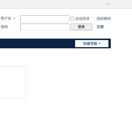
切
换
用户名
自动登录
找回密码
到
宽
密码
注册
登录
版
快捷导航