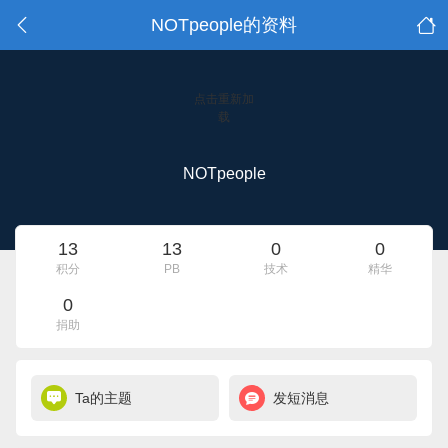
NOTpeople的资料
点击重新加
载
NOTpeople
13
13
0
0
积分
PB
技术
精华
0
捐助
Ta的主题
发短消息