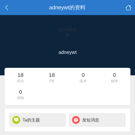
adneywt的资料
点击重新加
载
adneywt
18
18
0
0
积分
PB
技术
精华
0
捐助
Ta的主题
发短消息