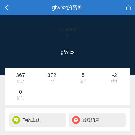
gfwlxx的资料
点击重新加
载
gfwlxx
367
372
5
-2
积分
PB
技术
精华
0
捐助
Ta的主题
发短消息