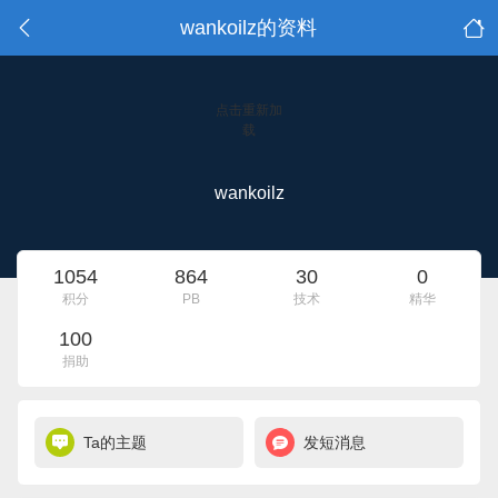
wankoilz的资料
点击重新加
载
wankoilz
1054
864
30
0
积分
PB
技术
精华
100
捐助
Ta的主题
发短消息