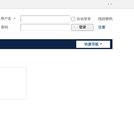
切
换
用户名
自动登录
找回密码
到
宽
密码
注册
登录
版
快捷导航