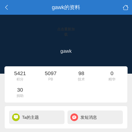
gawk的资料
点击重新加
载
gawk
5421
5097
98
0
积分
PB
技术
精华
30
捐助
Ta的主题
发短消息