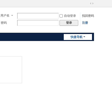
切
换
用户名
自动登录
找回密码
到
宽
密码
注册
登录
版
快捷导航