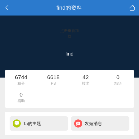
find的资料
点击重新加
载
find
6744
6618
42
0
积分
PB
技术
精华
0
捐助
Ta的主题
发短消息