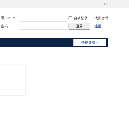
切
换
用户名
自动登录
找回密码
到
宽
密码
注册
登录
版
快捷导航