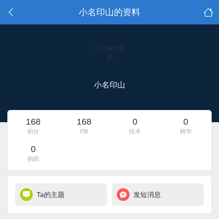
小名印山的资料
点击重新加
载
小名印山
168
168
0
0
积分
PB
技术
精华
0
捐助
Ta的主题
发短消息