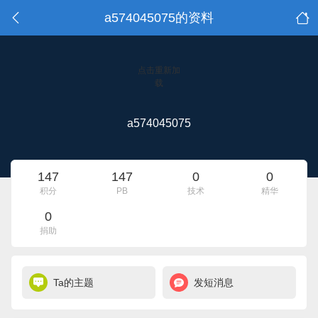
a574045075的资料
点击重新加
载
a574045075
147
147
0
0
积分
PB
技术
精华
0
捐助
Ta的主题
发短消息