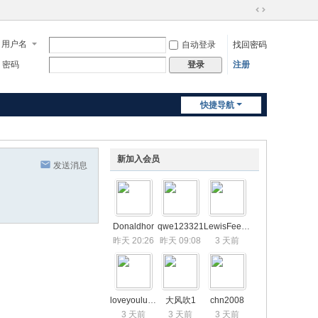
切
换
用户名
自动登录
找回密码
到
宽
密码
注册
登录
版
快捷导航
新加入会员
发送消息
Donaldhor
qwe123321
LewisFeemn
昨天 20:26
昨天 09:08
3 天前
loveyouluobin
大风吹1
chn2008
3 天前
3 天前
3 天前