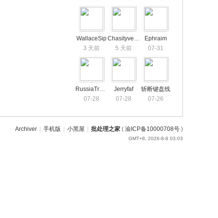
WallaceSip
Chasityveruh
Ephraim
3 天前
5 天前
07-31
RussiaTravelers
Jerryfaf
斩断键盘线
07-28
07-28
07-26
Archiver
|
手机版
|
小黑屋
|
批处理之家
(
渝ICP备10000708号
)
GMT+8, 2026-8-8 03:03