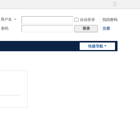
切
换
用户名
自动登录
找回密码
到
宽
密码
注册
登录
版
快捷导航