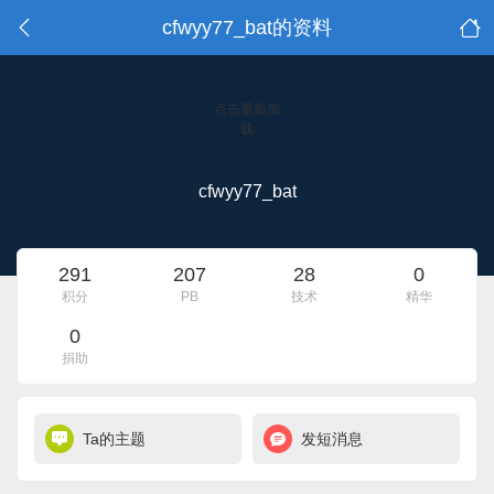
cfwyy77_bat的资料
点击重新加
载
cfwyy77_bat
291
207
28
0
积分
PB
技术
精华
0
捐助
Ta的主题
发短消息