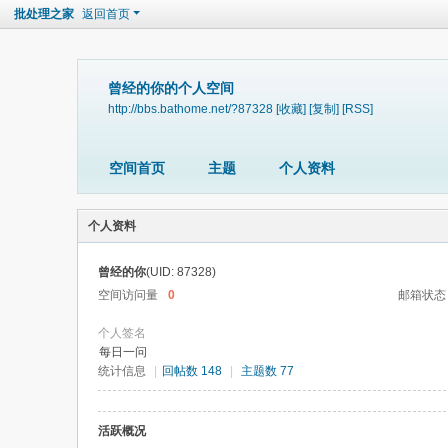
批处理之家
返回首页
曾经的你的个人空间
http://bbs.bathome.net/?87328
[收藏]
[复制]
[RSS]
空间首页
主题
个人资料
个人资料
曾经的你
(UID: 87328)
空间访问量
0
邮箱状态
个人签名
每日一问
统计信息
|
回帖数 148
|
主题数 77
活跃概况