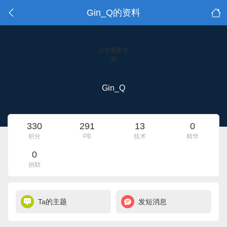
Gin_Q的资料
点击重新加
载
Gin_Q
330
291
13
0
积分
PB
技术
精华
0
捐助
Ta的主题
发短消息