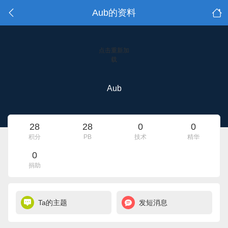
Aub的资料
点击重新加
载
Aub
28
28
0
0
积分
PB
技术
精华
0
捐助
Ta的主题
发短消息