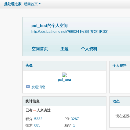
批处理之家
返回首页
pcl_test的个人空间
http://bbs.bathome.net/?69024
[收藏]
[复制]
[RSS]
空间首页
主题
个人资料
头像
个人资料
pcl_test
发送消息
统计信息
动态
已有
--
人来访过
现在还没
积分:
5332
PB:
3267
技术:
685
精华:
1