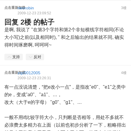
点击重新加载
neorobin
3楼
2009-12-23 23:09:52
回复 2楼 的帖子
是啊, 我说了 "在第3个字符和第2个非短横线字符相同(不论
大小写)之前(以及相同时), " 和之后输出的结果就不同, 确实
得时间琢磨啊, 呵呵呵~
支持
反对
点击重新加载
zqz0012005
4楼
2009-12-23 23:26:31
有一点没说清楚，“把e改小一点”，是指改"e0"、"e1"之类中
的e，变成"a0"、"a1"、…，
改大（大于e的字母） "g0"、"g1"、…
一般不用if比较字符大小，只判断是否相等，用处不多就不
必浪费太多精力在上面（以前也初步分析了一下，粗略得出