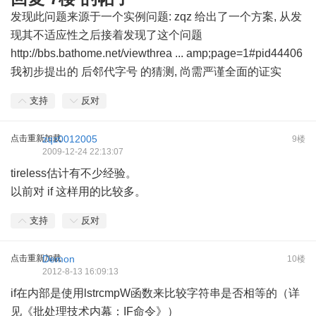
发现此问题来源于一个实例问题: zqz 给出了一个方案, 从发
现其不适应性之后接着发现了这个问题
http://bbs.bathome.net/viewthrea ... amp;page=1#pid44406
我初步提出的 后邻代字号 的猜测, 尚需严谨全面的证实
支持
反对
点击重新加载
zqz0012005
9楼
2009-12-24 22:13:07
tireless估计有不少经验。
以前对 if 这样用的比较多。
支持
反对
点击重新加载
Demon
10楼
2012-8-13 16:09:13
if在内部是使用lstrcmpW函数来比较字符串是否相等的（详
见
《批处理技术内幕：IF命令》
）