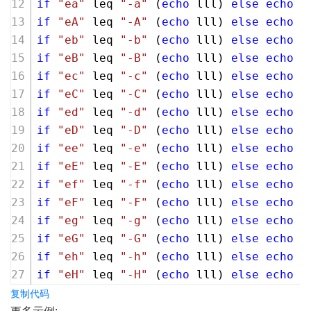
if
"ea"
 leq 
"-a"
 (
echo
 lll) 
else
echo
 g
if
"eA"
 leq 
"-A"
 (
echo
 lll) 
else
echo
 g
if
"eb"
 leq 
"-b"
 (
echo
 lll) 
else
echo
 g
if
"eB"
 leq 
"-B"
 (
echo
 lll) 
else
echo
 g
if
"ec"
 leq 
"-c"
 (
echo
 lll) 
else
echo
 g
if
"eC"
 leq 
"-C"
 (
echo
 lll) 
else
echo
 g
if
"ed"
 leq 
"-d"
 (
echo
 lll) 
else
echo
 g
if
"eD"
 leq 
"-D"
 (
echo
 lll) 
else
echo
 g
if
"ee"
 leq 
"-e"
 (
echo
 lll) 
else
echo
 g
if
"eE"
 leq 
"-E"
 (
echo
 lll) 
else
echo
 g
if
"ef"
 leq 
"-f"
 (
echo
 lll) 
else
echo
 g
if
"eF"
 leq 
"-F"
 (
echo
 lll) 
else
echo
 g
if
"eg"
 leq 
"-g"
 (
echo
 lll) 
else
echo
 g
if
"eG"
 leq 
"-G"
 (
echo
 lll) 
else
echo
 g
if
"eh"
 leq 
"-h"
 (
echo
 lll) 
else
echo
 g
if
"eH"
 leq 
"-H"
 (
echo
 lll) 
else
echo
 g
复制代码