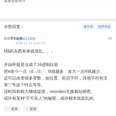
查看全部评分
全部回复
看全部
倒序浏览
9
点击重新加载
zqz0012005
2楼
2009-12-23 23:07:13
M$的东西本来就混乱。。。
开始怀疑是当成了16进制比较
把e改小一点（d→0），lll就越多；改大一点lll就越少。
还可以改变很多变数，如位置、前后字符，其他字符有没
有“-”号这个特点等等。
没时间和精力继续捉摸，neorobin兄接着钻研吧。
或许有某种“不可告人”的秘密，或许根本就是乱的。
支持
反对