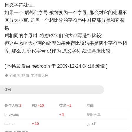
原义字符处理.
如果一个 后邻代字号 被替换为一个字母, 那么对它的处理不
区分大小写, 即另一个相比较的字符串中对应部分是和它替
换
后相同的字母时, 将忽略它们的大小写进行比较;
但这种忽略大小写的处理如果使得比较结果是两个字符串相
等, 那么 后邻代字号 仍作为 原义字符 处理再来比较.
[
本帖最后由 neorobin 于 2009-12-24 04:16 编辑
]
短横线
,
疑问
,
字符串比较
评分
参与人数
2
PB
+10
技术
+1
理由
buyiyang
+ 1
感谢分享
batman
+ 10
good!