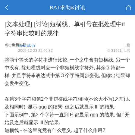
BAT求助&讨论
[文本处理]
[讨论]短横线、单引号在批处理中if
字符串比较时的规律
点击重新加载
neorobin
1楼
2009-12-23 22:40:32
31921
9
将两个等长的字符串进行比较, 一个之中含有短横线, 另一个
中没有, 除短横线对应一个非短横线字符外, 其余字符都一
样, 并且字符串表达式中第 3 个字符同步变化, 但输出结果却
会发生变化.
在第3个字符和第2个非短横线字符相同(不论大小写)之前(以
及相同时), 显示 ggg 的结果, 但之后就显示 lll 的结果.
下面示例中, 第3 个字符一直到 E 都显示 ggg 的结果, 但 f 开
始及之后就显示 lll 的结果.
短横线 - 在这里究竟有什么意义, 起了什么作用?