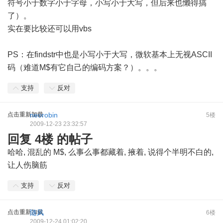
符号小于数字小于字母，小写小于大写，但后来也懒得搞
了）。
实在要比较还可以用vbs
PS：在findstr中也是小写小于大写，微软基本上无视ASCII
码（难道M$有它自己的编码方案？）。。。
支持
反对
点击重新加载
neorobin
5楼
2009-12-23 23:32:57
回复 4楼 的帖子
哈哈, 混乱的 M$, 么事么事都藏着, 掖着, 说得个半明不白的,
让人伤脑筋
支持
反对
点击重新加载
随风
6楼
2009-12-24 01:02:20