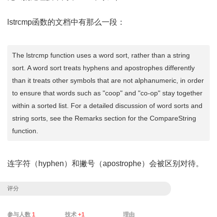
lstrcmp
函数的文档中有那么一段：
The lstrcmp function uses a word sort, rather than a string
sort. A word sort treats hyphens and apostrophes differently
than it treats other symbols that are not alphanumeric, in order
to ensure that words such as "coop" and "co-op" stay together
within a sorted list. For a detailed discussion of word sorts and
string sorts, see the Remarks section for the CompareString
function.
连字符（hyphen）和撇号（apostrophe）会被区别对待。
评分
参与人数
1
技术
+1
理由