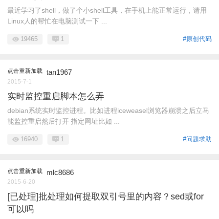
最近学习了shell，做了个小shell工具，在手机上能正常运行，请用
Linux人的帮忙在电脑测试一下 ...
19465
1
#原创代码
点击重新加载
tan1967
2015-7-1
实时监控重启脚本怎么弄
debian系统实时监控进程。比如进程iceweasel浏览器崩溃之后立马
能监控重启然后打开 指定网址比如 ...
16940
1
#问题求助
点击重新加载
mlc8686
2015-6-20
[已处理]批处理如何提取双引号里的内容？sed或for
可以吗