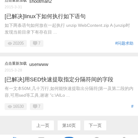
点击重新加载
shootman2
2015-3-31
[已解决]linux下如何执行如下语句
如下两条语句如何放在一起执行 unzip WebContent.zip A (unzip时
发现当前目录下有存在目 ...
20205
7
#问题求助
点击重新加载
userwww
2015-3-28
[已解决]用SED快速提取指定分隔符间的字段
有一文本50M,几十万行,如何能快速提取出分隔符|第一及第二段的内
容,可用sed等工具,谢谢 "c:\AILo ...
16530
7
#
上一页
第10页
下一页