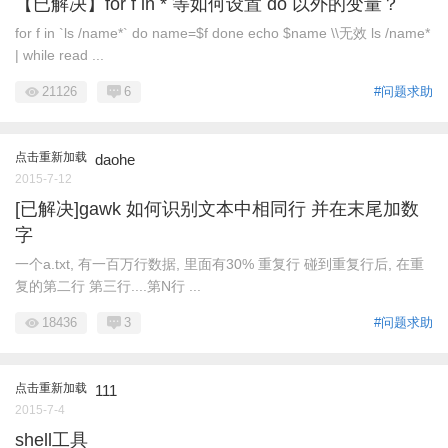
【已解决】for f in * 等如何设置 do 以外的变量？
for f in `ls /name*` do name=$f done echo $name \\无效 ls /name*
| while read ...
21126
6
#问题求助
点击重新加载
daohe
2015-7-12
[已解决]gawk 如何识别文本中相同行 并在末尾加数
字
一个a.txt, 有一百万行数据, 里面有30% 重复行 碰到重复行后, 在重
复的第二行 第三行....第N行 ...
18436
3
#问题求助
点击重新加载
111
2015-7-4
shell工具