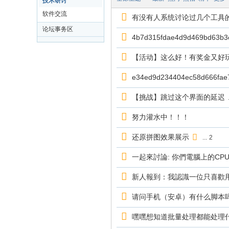
技术研讨
软件交流
有没有人系统讨论过几个工具
论坛事务区
4b7d315fdae4d9d469bd6
【活动】这么好！有奖金又好玩
e34ed9d234404ec58d66
【挑战】跳过这个界面的延迟
.
努力灌水中！！！
还原拼图效果展示
...
2
一起來討論: 你們電腦上的CPU
新人報到：我認識一位只喜歡用
请问手机（安卓）有什么脚本
嘿嘿想知道批量处理都能处理