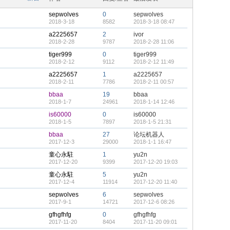
sepwolves
0
sepwolves
2018-3-18
8582
2018-3-18 08:47
a2225657
2
ivor
2018-2-28
9787
2018-2-28 11:06
tiger999
0
tiger999
2018-2-12
9112
2018-2-12 11:49
a2225657
1
a2225657
2018-2-11
7786
2018-2-11 00:57
bbaa
19
bbaa
2018-1-7
24961
2018-1-14 12:46
is60000
0
is60000
2018-1-5
7897
2018-1-5 21:31
bbaa
27
论坛机器人
2017-12-3
29000
2018-1-1 16:47
童心永駐
1
yu2n
2017-12-20
9399
2017-12-20 19:03
童心永駐
5
yu2n
2017-12-4
11914
2017-12-20 11:40
sepwolves
6
sepwolves
2017-9-1
14721
2017-12-6 08:26
gfhgfhfg
0
gfhgfhfg
2017-11-20
8404
2017-11-20 09:01