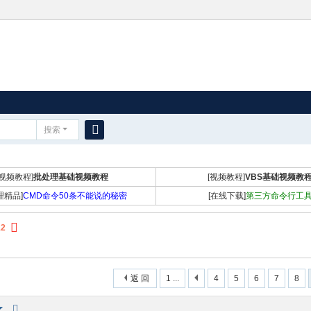
搜索
搜
索
[视频教程]
批处理基础视频教程
[视频教程]
VBS基础视频教
理精品]
CMD命令50条不能说的秘密
[在线下载]
第三方命令行工
12
返 回
1 ...
4
5
6
7
8