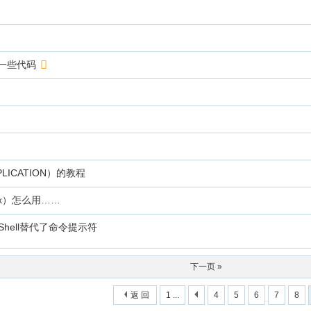
的一些代码
LICATION）的教程
ox）怎么用……
rShell替代了命令提示符
下一页 »
返 回
1 ...
4
5
6
7
8