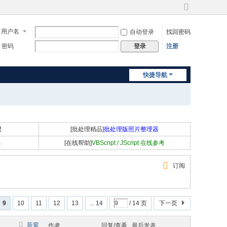
切
换
用户名
自动登录
找回密码
到
宽
密码
注册
登录
版
快捷导航
程
[批处理精品]
批处理版照片整理器
具
[在线帮助]
VBScript / JScript 在线参考
订阅
9
10
11
12
13
... 14
/ 14 页
下一页
新窗
作者
回复/查看
最后发表