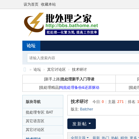
设为首页
收藏本站
论坛
»
论坛
›
其它讨论区
›
技术研讨
批
[新手上路]
批处理新手入门导读
处
[批处理精品]
纯批处理备份&还原驱动
[批处
理
技术研讨
版块导航
今日:
0
|
主题:
271
|
排名:
之
版主:
Batcher
批处理专区: BAT
家
CMD DOS
其它语言区
发新帖
其它讨论区
全部主题
最新
热门
热帖
精华
更多