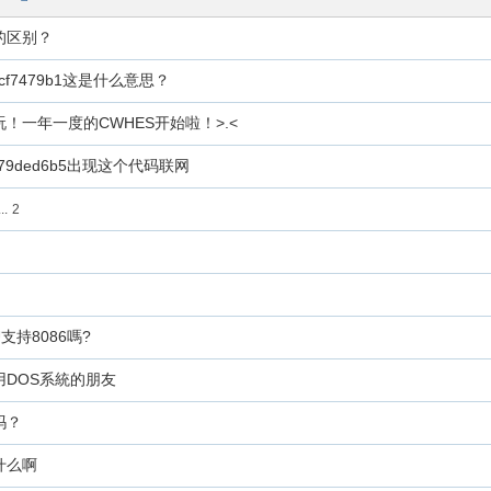
的区别？
3b3cf7479b1这是什么意思？
！一年一度的CWHES开始啦！>.<
6fae79ded6b5出现这个代码联网
..
2
支持8086嗎?
DOS系統的朋友
吗？
什么啊