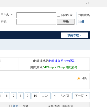
切
换
用户名
自动登录
找回密码
到
宽
密码
注册
登录
版
快捷导航
程
[批处理精品]
批处理版照片整理器
具
[在线帮助]
VBScript / JScript 在线参考
订阅
5
6
7
8
9
10
... 14
/ 14 页
下一页
新窗
作者
回复/查看
最后发表