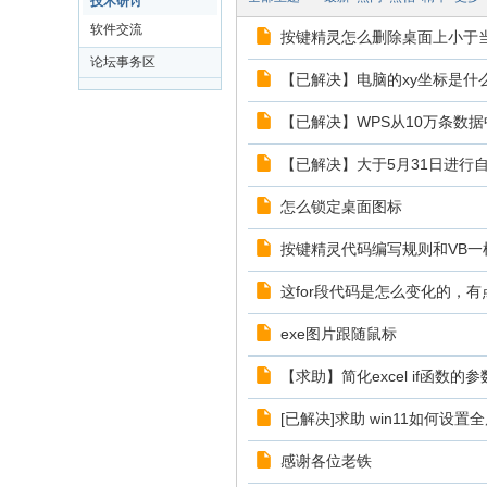
技术研讨
软件交流
按键精灵怎么删除桌面上小于当
论坛事务区
【已解决】电脑的xy坐标是什
【已解决】WPS从10万条数
【已解决】大于5月31日进行
怎么锁定桌面图标
按键精灵代码编写规则和VB一
这for段代码是怎么变化的，
exe图片跟随鼠标
【求助】简化excel if函数的参
[已解决]求助 win11如何设置
感谢各位老铁