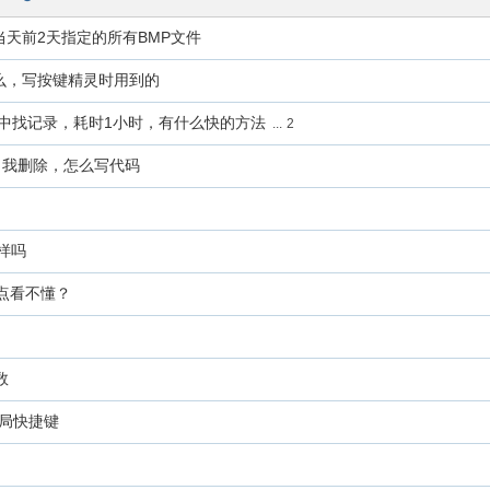
天前2天指定的所有BMP文件
么，写按键精灵时用到的
据中找记录，耗时1小时，有什么快的方法
...
2
自我删除，怎么写代码
样吗
有点看不懂？
数
全局快捷键