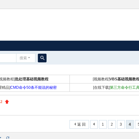
搜索
搜
索
[视频教程]
批处理基础视频教程
[视频教程]
VBS基础视频教
理精品]
CMD命令50条不能说的秘密
[在线下载]
第三方命令行工
12
返 回
1
2
3
4