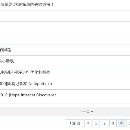
表编辑器,求最简单的去除方法！
的问题
白棋的小游戏
对VB6.0控制台程序进行优化和操作
0.0000]简易记事本 Notepad.exe
013 ]Hope Internet Discoverer
下一页 »
返 回
1
2
3
4