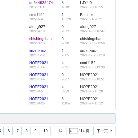
qq544935474
8
LJY4.0
2012-11-15
18181
2022-6-9 18:55
cmd1152
1
Batcher
2022-6-4
43520
2022-6-4 20:21
along927
0
along927
2022-4-19
7872
2022-4-19 16:47
chishingchan
0
chishingchan
2022-3-19
7890
2022-3-19 08:56
xczxczxcz
1
xczxczxcz
2021-12-2
7605
2021-12-2 21:18
HOPE2021
4
cmd1152
2021-10-4
9591
2021-10-5 19:39
HOPE2021
0
HOPE2021
2021-10-4
7067
2021-10-5 10:51
HOPE2021
4
HOPE2021
2021-9-5
8959
2021-9-5 13:28
HOPE2021
6
HOPE2021
2021-8-26
11052
2021-9-4 13:12
5
6
7
8
9
10
... 14
/ 14 页
下一页