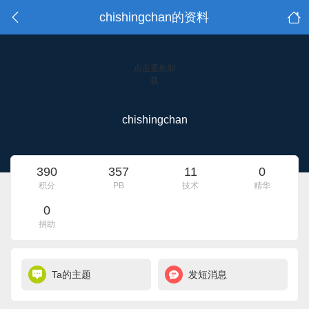
chishingchan的资料
点击重新加
载
chishingchan
390
357
11
0
积分
PB
技术
精华
0
捐助
Ta的主题
发短消息