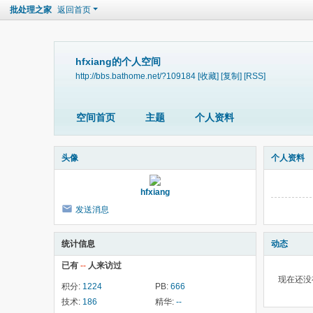
批处理之家
返回首页
hfxiang的个人空间
http://bbs.bathome.net/?109184
[收藏]
[复制]
[RSS]
空间首页
主题
个人资料
头像
个人资料
hfxiang
发送消息
统计信息
动态
已有
--
人来访过
现在还没
积分:
1224
PB:
666
技术:
186
精华:
--