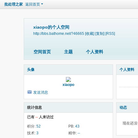
批处理之家
返回首页
xiaopo的个人空间
http://bbs.bathome.net/?46665
[收藏]
[复制]
[RSS]
空间首页
主题
个人资料
头像
个人资料
xiaopo
发送消息
统计信息
动态
已有
--
人来访过
现在还没
积分:
52
PB:
43
技术:
3
精华:
--