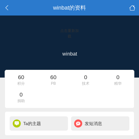
winbat的资料
点击重新加
载
winbat
60
60
0
0
积分
PB
技术
精华
0
捐助
Ta的主题
发短消息