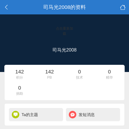
司马光2008的资料
点击重新加
载
司马光2008
142
142
0
0
积分
PB
技术
精华
0
捐助
Ta的主题
发短消息