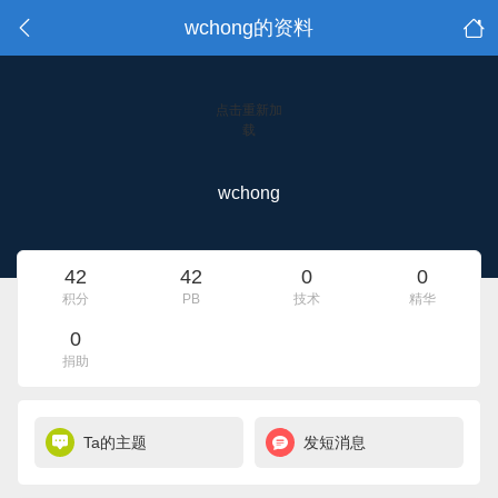
wchong的资料
点击重新加
载
wchong
42
42
0
0
积分
PB
技术
精华
0
捐助
Ta的主题
发短消息