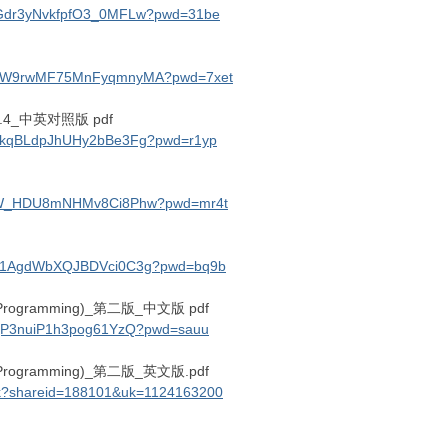
YBGdr3yNvkfpfO3_0MFLw?pwd=31be
43P9W9rwMF75MnFyqmnyMA?pwd=7xet
)_2.4_中英对照版 pdf
6q2kqBLdpJhUHy2bBe3Fg?pwd=r1yp
ttA5W_HDU8mNHMv8Ci8Phw?pwd=mr4t
QpTs1AgdWbXQJBDVci0C3g?pwd=bq9b
 Programming)_第二版_中文版 pdf
sqSjP3nuiP1h3pog61YzQ?pwd=sauu
 Programming)_第二版_英文版.pdf
link?shareid=188101&uk=1124163200