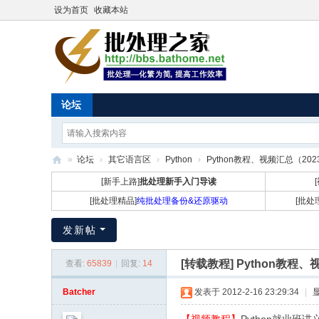
设为首页
收藏本站
论坛
»
论坛
›
其它语言区
›
Python
›
Python教程、视频汇总（2023
批
[新手上路]
批处理新手入门导读
处
[批处理精品]
纯批处理备份&还原驱动
[批处
理
发新帖
之
家
[转载教程]
Python教程、视
查看:
65839
|
回复:
14
Batcher
发表于 2012-2-16 23:29:34
|