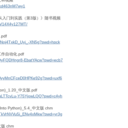
讲义和视频
s/kd463nM7wy1
程：从入门到实践（第3版）》随书视频
o/BV14X4y127MT/
pdf
4a6Noj4TxkD_Uyi_-XN5g?pwd=hpck
作自动化.pdf
FEOyFQDHngr8-EbatYAcw?pwd=ecb7
jqElyyMnCFceD0HPKe92g?pwd=uxf6
hon)_1.20_中文版.pdf
wEgLTTcvLu-Y75YjowLQQ?pwd=c4yh
to Python)_5.4_中文版 chm
_OTkVrNVVu5i_ENv4xMkw?pwd=yr3g
文版 chm