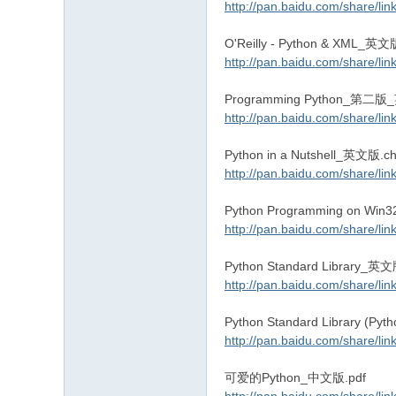
http://pan.baidu.com/share/
O'Reilly - Python & XML_英文
http://pan.baidu.com/share/
Programming Python_第二
http://pan.baidu.com/share/
Python in a Nutshell_英文版.c
http://pan.baidu.com/share/
Python Programming on Wi
http://pan.baidu.com/share/
Python Standard Library_英
http://pan.baidu.com/share/
Python Standard Library (
http://pan.baidu.com/share/
可爱的Python_中文版.pdf