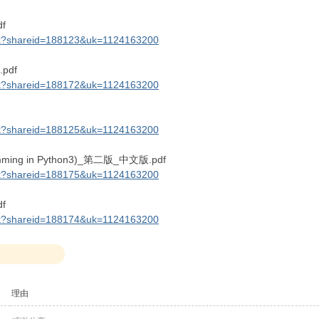
f
link?shareid=188123&uk=1124163200
pdf
link?shareid=188172&uk=1124163200
link?shareid=188125&uk=1124163200
ing in Python3)_第二版_中文版.pdf
link?shareid=188175&uk=1124163200
f
link?shareid=188174&uk=1124163200
理由