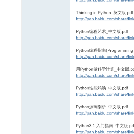
http://pan.baidu.com/share/
Thinking in Python_英文版.pdf
http://pan.baidu.com/share/
Python编程艺术_中文版.pdf
http://pan.baidu.com/share/
Python编程指南(Programming w
http://pan.baidu.com/share/
用Python做科学计算_中文版.pd
http://pan.baidu.com/share/l
Python性能鸡汤_中文版.pdf
http://pan.baidu.com/share/
Python源码剖析_中文版.pdf
http://pan.baidu.com/share/
Python3.1 入门指南_中文版.pd
http://pan.baidu.com/share/