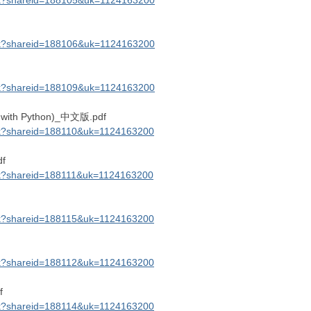
link?shareid=188105&uk=1124163200
link?shareid=188106&uk=1124163200
link?shareid=188109&uk=1124163200
ith Python)_中文版.pdf
link?shareid=188110&uk=1124163200
f
ink?shareid=188111&uk=1124163200
link?shareid=188115&uk=1124163200
link?shareid=188112&uk=1124163200
f
link?shareid=188114&uk=1124163200