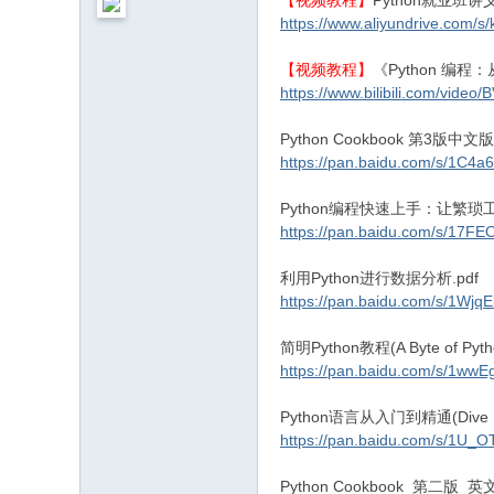
【视频教程】
Python就业班
https://www.aliyundrive.com/
【视频教程】
《Python 编
https://www.bilibili.com/vide
Python Cookbook 第3版中文版.
https://pan.baidu.com/s/1C
Python编程快速上手：让繁琐工
https://pan.baidu.com/s/17
利用Python进行数据分析.pdf
https://pan.baidu.com/s/1W
简明Python教程(A Byte of Pyt
https://pan.baidu.com/s/1w
Python语言从入门到精通(Dive In
https://pan.baidu.com/s/1U
Python Cookbook_第二版_英