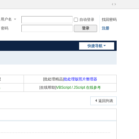
切
换
用户名
自动登录
找回密码
到
宽
密码
注册
登录
版
快捷导航
程
[批处理精品]
批处理版照片整理器
具
[在线帮助]
VBScript / JScript 在线参考
返回列表