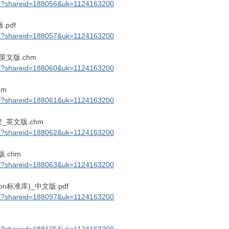
link?shareid=188056&uk=1124163200
版.pdf
link?shareid=188057&uk=1124163200
版_英文版.chm
link?shareid=188060&uk=1124163200
hm
link?shareid=188061&uk=1124163200
n32_英文版.chm
link?shareid=188062&uk=1124163200
文版.chm
link?shareid=188063&uk=1124163200
Python标准库)_中文版.pdf
link?shareid=188097&uk=1124163200