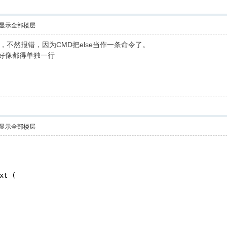
显示全部楼层
同一行，不然报错，因为CMD把else当作一条命令了。
括号好像都得单独一行
显示全部楼层
xt (