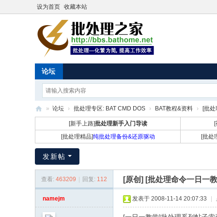
设为首页
收藏本站
论坛
»
论坛
›
批处理专区: BAT CMD DOS
›
BAT教程&资料
›
[批处
批
[新手上路]
批处理新手入门导读
处
[批处理精品]
纯批处理备份&还原驱动
[批处
理
发新帖
之
家
[原创]
[批处理命令一日一教
查看:
463209
|
回复:
112
namejm
发表于 2008-11-14 20:07:33
|