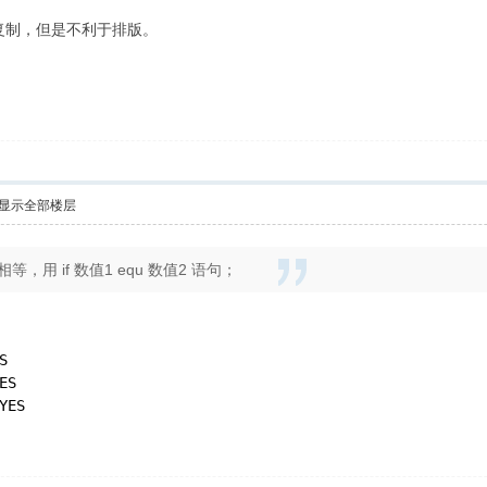
家复制，但是不利于排版。
显示全部楼层
，用 if 数值1 equ 数值2 语句；
S
ES
YES