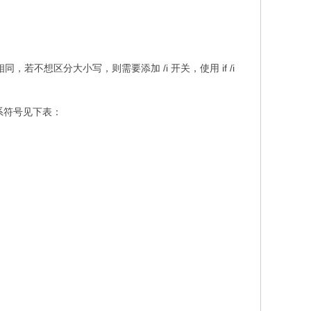
不想区分大小写，则需要添加 /i 开关，使用 if /i
系符号见下表：