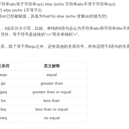
ho 字符串abc等于字符串xyz) else (echo 字符串abc不等于字符串xyz)
 else (echo 1不等于2)
 变量str已经被赋值，其值为%str%) else (echo 变量str的值为空)
区分大小写，比如，单纯的if语句会认为字符串abc和字符串Abc不相同，若
式；另外，等于符号是连续的"=="而非单独的"="。
除了等于用equ之外，还有其他的关系符号，所有适用于if语句的关
关系符
英文解释
equ
equal
gtr
greater than
geq
greater than or equal
lss
less than
leq
less than or equal
neq
no equal