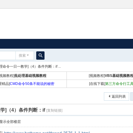
搜索
搜
理命令一日一教学]（4）条件判断：if ...
索
[视频教程]
批处理基础视频教程
[视频教程]
VBS基础视频教
理精品]
CMD命令50条不能说的秘密
[在线下载]
第三方命令行工
返回列表
学]（4）条件判断：if
[复制链接]
显示全部楼层