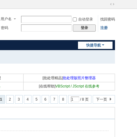
切
换
用户名
自动登录
找回密码
到
宽
密码
注册
登录
版
快捷导航
程
[批处理精品]
批处理版照片整理器
具
[在线帮助]
VBScript / JScript 在线参考
1
2
3
4
5
6
7
8
/ 8 页
下一页