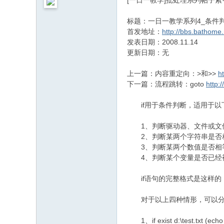
[一日一教学]批处理系列帖子
标题：一日一教学系列4_条件判
首发地址：
http://bbs.bathome
发表日期：2008.11.14
更新日期：无
上一篇：内容重定向：>和>>
h
下一篇：流程跳转：goto
http:
if用于条件判断，适用于以
1、判断驱动器、文件或文件夹是否
2、判断某两个字符串是否相等，用
3、判断某两个数值是否相等，用 
4、判断某个变量是否已经被赋值，用 
if语句的完整格式是这样的：if
对于以上四种情形，可以分
1、if exist d:\test.txt (ec