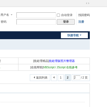
切
换
用户名
自动登录
找回密码
到
宽
密码
注册
登录
版
快捷导航
程
[批处理精品]
批处理版照片整理器
具
[在线帮助]
VBScript / JScript 在线参考
返回列表
1
2
/ 2 页