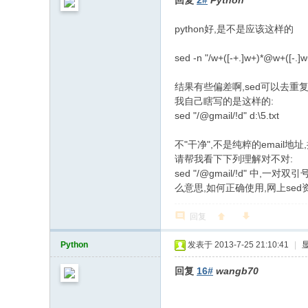
回复
2#
Python
python好,是不是应该这样的
sed -n "/w+([-+.]w+)*@w+([-.]w+
结果有些偏差啊,sed可以去重复
我自己瞎写的是这样的:
sed "/@gmail/!d" d:\5.txt
不"干净",不是纯粹的email地
请帮我看下下列理解对不对:
sed "/@gmail/!d" 
么意思,如何正确使用,网上sed
回复
Python
发表于 2013-7-25 21:10:41
|
回复
16#
wangb70