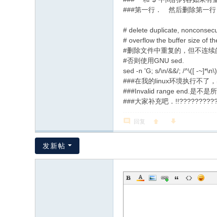
###第一行． 然后删除第一行
# delete duplicate, nonconsecut
# overflow the buffer size of 
#删除文件中重复的，但不连续
#否则使用GNU sed.
sed -n 'G; s/\n/&&/; /^\([ -~]*\n\
###在我的linux环境执行不了，出错是se
###Invalid range e
###大家补充吧．!!??????????
回复
发新帖