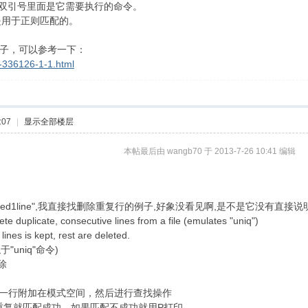
d双引号里面是它需要执行的命令。
是用于正则匹配的。
的例子，可以参考一下：
d-336126-1-1.html
:07
|
显示全部楼层
本帖最后由 wangb70 于 2013-7-26 10:41 编辑
注sed1line",我直接找删除重复行的例子,好象没看见啊,是不是它没有直
cate, consecutive lines from a file (emulates "uniq")
e lines is kept, rest are deleted.
uniq"命令)
除
下一行附加在模式空间，然后进行查找操作
果有重复就匹配成功．如果匹配不成功就用P打印