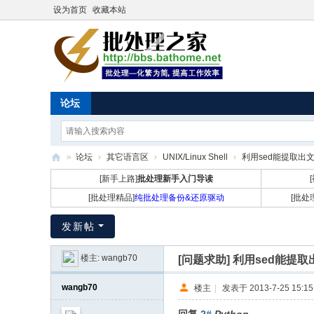
设为首页
收藏本站
论坛
»
论坛
›
其它语言区
›
UNIX/Linux Shell
›
利用sed能提取出文本
批
[新手上路]
批处理新手入门导读
处
[批处理精品]
纯批处理备份&还原驱动
[批处
理
发新帖
之
家
楼主:
wangb70
[问题求助]
利用sed能提取出
wangb70
楼主
|
发表于 2013-7-25 15:15