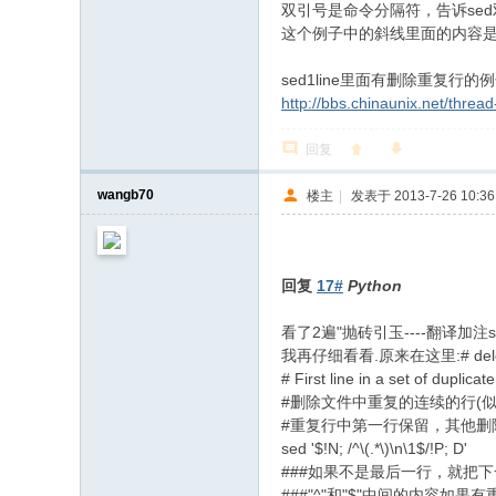
双引号是命令分隔符，告诉se
这个例子中的斜线里面的内容
sed1line里面有删除重复行
http://bbs.chinaunix.net/threa
回复
wangb70
楼主
|
发表于 2013-7-26 10:36
回复
17#
Python
看了2遍"抛砖引玉----翻译加
我再仔细看看.原来在这里:# delete dupli
# First line in a set of duplicat
#删除文件中重复的连续的行(似于"
#重复行中第一行保留，其他删
sed '$!N; /^\(.*\)\n\1$/!P; D'
###如果不是最后一行，就把
###"^"和"$"中间的内容如