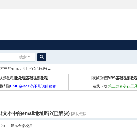
搜索
搜
中的email地址吗?(已解决) ...
索
[视频教程]
批处理基础视频教程
[视频教程]
VBS基础视频教
理精品]
CMD命令50条不能说的秘密
[在线下载]
第三方命令行工
文本中的email地址吗?(已解决)
[复制链接]
:05
|
显示全部楼层