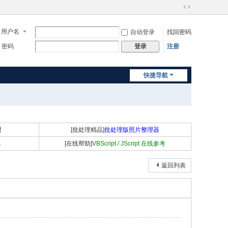
切
换
用户名
自动登录
找回密码
到
宽
密码
注册
登录
版
快捷导航
程
[批处理精品]
批处理版照片整理器
具
[在线帮助]
VBScript / JScript 在线参考
返回列表