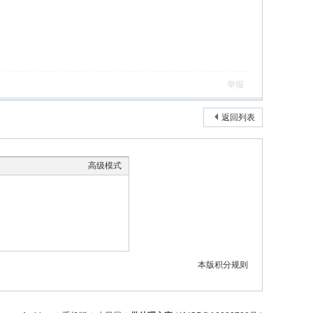
举报
返回列表
高级模式
本版积分规则