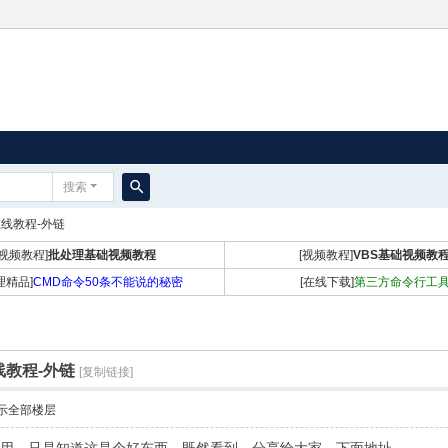
搜索
搜
l 在线教程-外链
索
[视频教程]
批处理基础视频教程
[视频教程]
VBS基础视频教
理精品]
CMD命令50条不能说的秘密
[在线下载]
第三方命令行工
 在线教程-外链
[复制链接]
示全部楼层