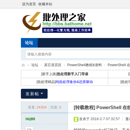
设为首页
收藏本站
论坛
»
论坛
›
其它语言区
›
PowerShell教程&资料
›
PowerShel
批
[新手上路]
批处理新手入门导读
处
[批处理精品]
纯批处理备份&还原驱动
[批处
理
发新帖
之
家
[转载教程]
PowerShell
查看:
24304
|
回复:
0
hlzj88
发表于 2016-2-7 07:32:57
|
显