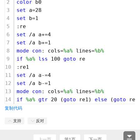
color
 b0 
set
 a=
28
set
 b=
1
:re
set
 /a a+=
4
set
 /a b+=
1
mode
con
: cols=
%a%
 lines=
%b%
if
%a%
lss
100
goto
 re
:re1
set
 /a a-=
4
set
 /a b-=
1
mode
con
: cols=
%a%
 lines=
%b%
if
%a%
gtr
20
 (
goto
 re1) 
else
 (
goto
 re)
复制代码
支持
反对
上一页
第1页
下一页