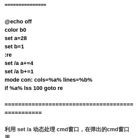
===============
@echo off
color b0
set a=28
set b=1
:re
set /a a+=4
set /a b+=1
mode con: cols=%a% lines=%b%
if %a% lss 100 goto re
======================================
===========
利用
set /a
动态处理
cmd
窗口，在弹出的
cmd
窗口
里