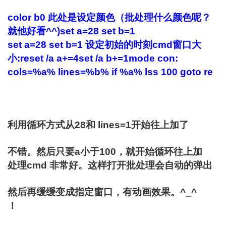
color b0
此处是设定颜色（批处理什么颜色呢？
就他好看
^^)
set a=28
set b=1
set a=28 set b=1
设定初始的时刻
cmd
窗口大
小
:re
set /a a+=4
set /a b+=1
mode con:
cols=%a% lines=%b%
if %a% lss 100 goto re
利用循环方式从
28
和
lines=1
开始往上加了
不错。然后只要
a
小于
100
，就开始循环往上加
处理
cmd
非常好。这样打开批处理会自动的弹出
然后再缓缓变成指定窗口，有动画效果。
^_^
！