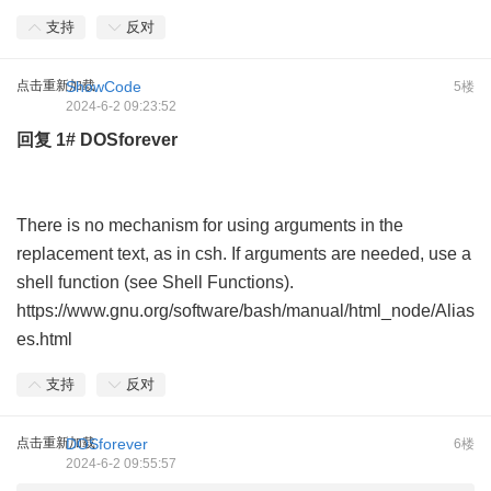
支持
反对
点击重新加载
ShowCode
5楼
2024-6-2 09:23:52
回复
1#
DOSforever
There is no mechanism for using arguments in the
replacement text, as in csh. If arguments are needed, use a
shell function (see Shell Functions).
https://www.gnu.org/software/bash/manual/html_node/Alias
es.html
支持
反对
点击重新加载
DOSforever
6楼
2024-6-2 09:55:57