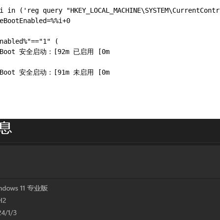
i in ('reg query "HKEY_LOCAL_MACHINE\SYSTEM\CurrentContr
eBootEnabled=%%i+0
nabled%"=="1" (
reBoot 安全启动：[92m 已启用 [0m
reBoot 安全启动：[91m 未启用 [0m