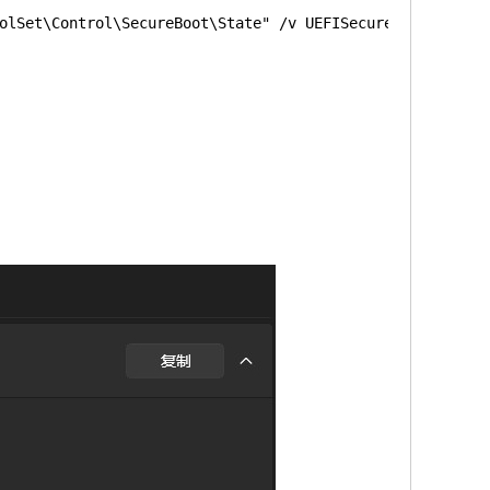
olSet\Control\SecureBoot\State" /v UEFISecureBootEnabled