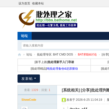
设为首页
收藏本站
论坛
»
论坛
›
批处理专区: BAT CMD DOS
›
BAT求助&讨论
›
[分享
批
[新手上路]
批处理新手入门导读
处
[批处理精品]
纯批处理备份&还原驱动
[批处
理
发新帖
之
家
[系统相关]
[分享]批处理判断 
查看:
1329
|
回复:
1
ShowCode
发表于 2026-6-25 11:04:19
|