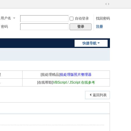
切
换
用户名
自动登录
找回密码
到
宽
密码
注册
登录
版
快捷导航
程
[批处理精品]
批处理版照片整理器
具
[在线帮助]
VBScript / JScript 在线参考
返回列表