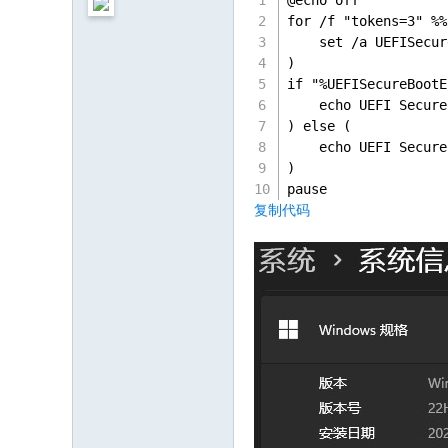
@echo off
for /f "tokens=3" %%
    set /a UEFISecur
)
if "%UEFISecureBootE
    echo UEFI Secu
) else (
    echo UEFI Secu
)
pause
复制代码