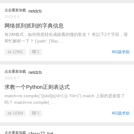
点击重新加载
netdzb
2020-6-8
网络抓到抓到的字典信息
有2种格式，如何彻底转化成能看的懂的歌名？ 有以下2个字段，请
帮忙解析一下？ {'path': ['Bac ...
12991
2
#问题求助
点击重新加载
netdzb
2020-6-7
求教一个Python正则表达式
match=re.compile("([idel])|(/d+):|(-?/d+)").match 上面的是嵌套了
吗？ match=re.compile( ...
14394
3
#问题求助
点击重新加载
cfwyy77_bat