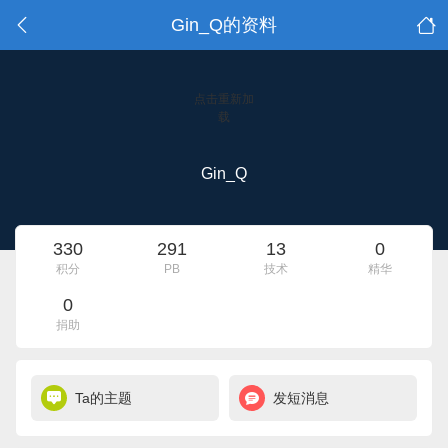
Gin_Q的资料
点击重新加
载
Gin_Q
330
291
13
0
积分
PB
技术
精华
0
捐助
Ta的主题
发短消息