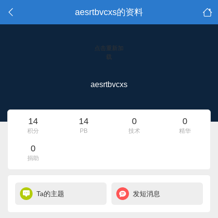
aesrtbvcxs的资料
点击重新加
载
aesrtbvcxs
14
14
0
0
积分
PB
技术
精华
0
捐助
Ta的主题
发短消息