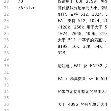
  /D              仅适用于 UDF 
2.50
: 将复
  /A:size         替代默认分配单元大小
                  NTFS 支持 
512
、
1024
、
20
                  FAT 支持 
512
、
1024
、
204
                  (
128
k、
256
k 用于大于 
51
1024
、
2048
、
4096
、
8192
                  大于 
512
 个字节的扇区)。EX
8192
、
16
K、
32
K、
64
K、 
1
32
M。
                  请注意，FAT 及 FAT
                  FAT: 群集数量 <= 
65526
 
                  如果判定使用指定的群
                  大于 
4096
 的分配单元大小不