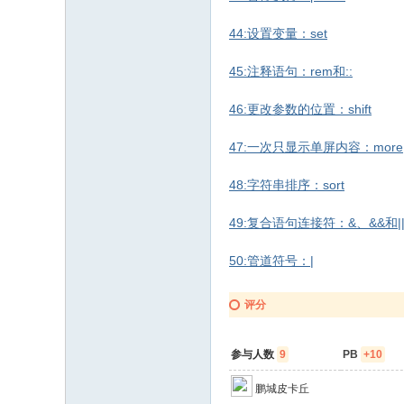
44:设置变量：set
45:注释语句：rem和::
46:更改参数的位置：shift
47:一次只显示单屏内容：more
48:字符串排序：sort
49:复合语句连接符：&、&&和|
50:管道符号：|
评分
参与人数
9
PB
+10
鹏城皮卡丘