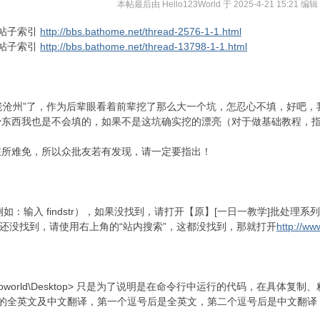
本帖最后由 Hello123World 于 2025-4-21 15:21 编辑
列帖子索引
http://bbs.bathome.net/thread-2576-1-1.html
列帖子索引
http://bbs.bathome.net/thread-13798-1-1.html
身老沧州”了，作为后辈眼看着前辈挖了那么大一个坑，怎忍心不填，好吧，
少东西我也是不会填的，如果不是这坑确实挖的漂亮（对于做基础教程，
。
在所难免，所以众批友若有发现，请一定要指出！
（例如：输入 findstr），如果没找到，请打开【原】[一日一教学]批处理
还没找到，请使用右上角的“站内搜索”，这都没找到，那就打开
http://ww
\helloworld\Desktop> 只是为了说明是在命令行中运行的代码，在具体
参数的全英文及中文翻译，第一个逗号后是全英文，第二个逗号后是中文翻