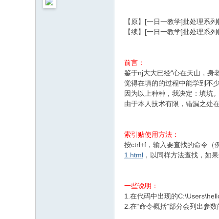
【原】[一日一教学]批处理系
【续】[一日一教学]批处理系
前言：
鉴于nj大大已经“心在天山，
觉得在填的的过程中能学到不
因为以上种种，我决定：填坑
由于本人技术有限，错漏之处
索引贴使用方法：
按ctrl+f，输入要查找的命令
1.html
，以同样方法查找，如果
一些说明：
1.在代码中出现的C:\Users
2.在“命令概括”部分会列出