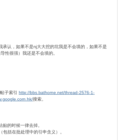
我承认，如果不是nj大大挖的坑我是不会填的，如果不是
指导性很强）我还是不会填的。
系列帖子索引
http://bbs.bathome.net/thread-2576-1-
w.google.com.hk/
搜索。
复制、粘贴的时候一律去掉。
译（包括在批处理中的引申含义）。