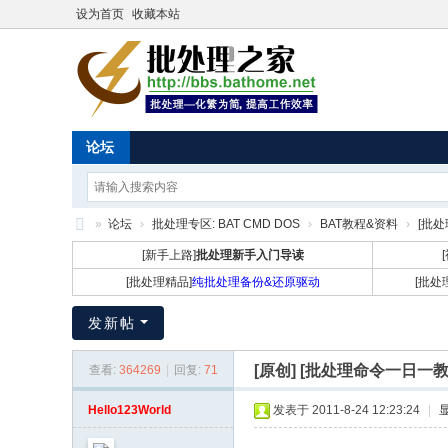
设为首页
收藏本站
论坛
»
论坛
›
批处理专区: BAT CMD DOS
›
BAT教程&资料
›
[批处
批
[新手上路]
批处理新手入门导读
处
[批处理精品]
纯批处理备份&还原驱动
[批处
理
发新帖
之
家
[原创]
[批处理命令一日一教学 
查看:
364269
|
回复:
71
Hello123World
发表于 2011-8-24 12:23:24
|