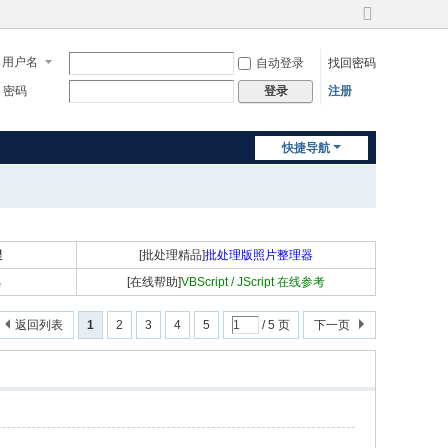
切
换
用户名
自动登录
找回密码
到
宽
密码
注册
登录
版
快捷导航
程
[批处理精品]
批处理版照片整理器
具
[在线帮助]
VBScript / JScript 在线参考
返回列表
1
2
3
4
5
/ 5 页
下一页