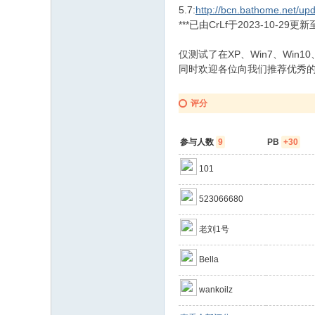
5.7:
http://bcn.bathome.net/upd
***已由CrLf于2023-10-29更新
仅测试了在XP、Win7、Win1
同时欢迎各位向我们推荐优秀的
评分
参与人数
9
PB
+30
101
523066680
老刘1号
Bella
wankoilz