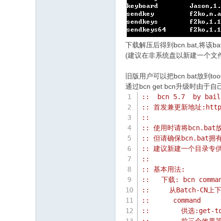
下载解压后得到bcn.bat,将
(建议在非系统盘以新建一个文件夹
旧版用户可以把bcn.bat放到
通过bcn get bcn升级时由
::  bcn 5.7  by bail
:: 首发兼更新地址:http://
::
:: 使用时请将bcn.ba
:: 但请确保bcn.bat
:: 建议新建一个目录专供
::
:: 基本用法:
::   下载: bcn comman
::     从Batch-C
::      command
::        供选:get-to