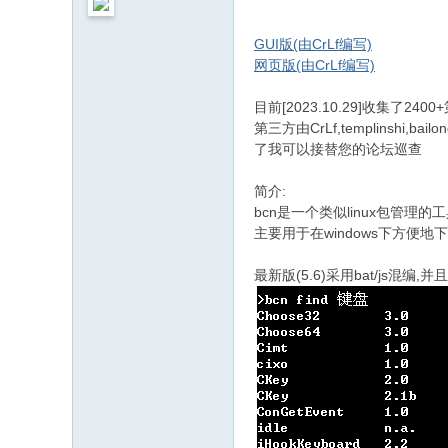
GUI版(由CrLf编写)
网页版(由CrLf编写)
目前[2023.10.29]收集了24
第三方由CrLf,templinsh
了我可以接替您的论坛巡查
简介:
bcn是一个类似linux包管理的
主要用于在windows下方便地下载
最新版(5.6)采用bat/js混编