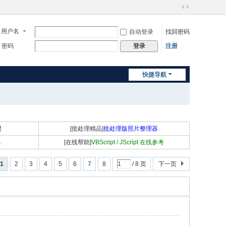
切
换
用户名
自动登录
找回密码
到
宽
密码
注册
登录
版
快捷导航
程
[批处理精品]
批处理版照片整理器
具
[在线帮助]
VBScript / JScript 在线参考
1
2
3
4
5
6
7
8
/ 8 页
下一页