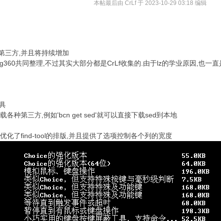
本帖最后由 CrLf 于 2023-10-29 03:18 编辑
00+第三方,并且将持续增加
i,bailong360共同整理,不过其实大部分都是CrLf收集的.由于lz的学业原因,
工具
各种第三方,例如'bcn get sed'就可以直接下载sed到本地
,并且优化了find-tool的排版,并且提供了选项控制各个列的宽度