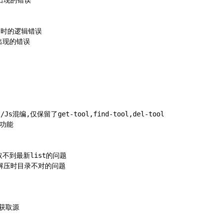
能出现的错误
时间时的逻辑错误
时出现的错误
Js混编,仅保留了get-tool,find-tool,del-tool
的功能
读取不到最新list的问题
ate解压时目录不对的问题
的获取源