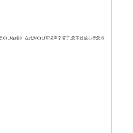
也一直是CrLf在维护,在此对CrLf哥说声辛苦了,您不过放心等您老