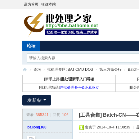
设为首页
收藏本站
论坛
»
论坛
›
批处理专区: BAT CMD DOS
›
第三方命令行
›
Batc
批
[新手上路]
批处理新手入门导读
处
[批处理精品]
纯批处理备份&还原驱动
[批处
理
发新帖
之
家
[工具合集]
Batch-CN——
查看:
385341
|
回复:
106
bailong360
发表于 2014-10-4 11:08:39
|