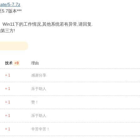
ate/5-7.7z
至5.7版本***
0、Win11下的工作情况,其他系统若有异常,请回复.
第三方!
技术
+9
理由
+ 1
感谢分享
+ 1
乐于助人
+ 1
赞！
+ 1
乐于助人
+ 1
辛苦辛苦！