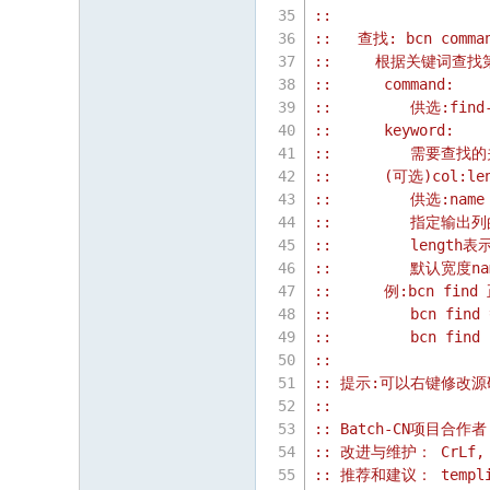
::
::   查找: bcn comman
::     根据关键词查
::      command:
::         供选:find-
::      keyword:
::         需要查
::      (可选)col:le
::         供选:name 
::         指定输
::         leng
::         默认宽度nam
::      例:bcn find
::         bcn find
::         bcn find 
::
:: 提示:可以右键修改
::
:: Batch-CN项目合作者
:: 改进与维护： CrLf, b
:: 推荐和建议： templin