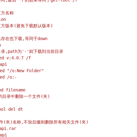
等同,最后一个的效果等同于get-tool /f
第三方名称
ion
的第三方版本(避免下载默认版本)
方已存在也下载,等同于down
h
定目录,path为'-'则下载到当前目录
ed v:4.0.7 /f
api
ed "/o:New Folder"
ed /o:-
d filename
t所处的目录中删除一个文件(夹)
ol del dt
除的文件(夹)名称,不加后缀则删除所有相关文件(夹)
api.rar
api