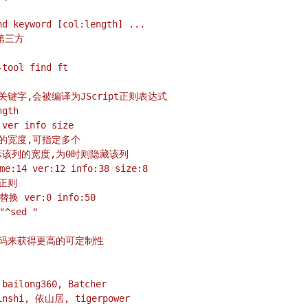
d keyword [col:length] ...
找第三方
tool find ft
找的关键字,会被编译为JScript正则表达式
ngth
ver info size
出列的宽度,可指定多个
th表示该列的宽度,为0时则隐藏该列
e:14 ver:12 info:38 size:8
 正则
 替换 ver:0 info:50
"^sed "
源码来获得更高的可定制性
ailong360, Batcher
shi, 依山居, tigerpower