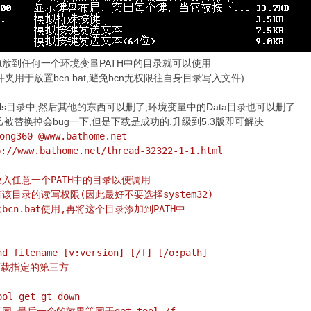
该bat放到任何一个环境变量PATH中的目录就可以使用
用于放置bcn.bat,避免bcn无权限往自身目录写入文件)
tools目录中,然后其他的东西可以删了,环境变量中的Data目录也可以删了
于自己被替换掉会bug一下,但是下载是成功的.升级到5.3版即可解决
ong360 @www.bathome.net
www.bathome.net/thread-32322-1-1.html
t放入任意一个PATH中的目录以便调用
拥有该目录的读写权限(因此最好不要选择system32)
bcn.bat使用,再将这个目录添加到PATH中
d filename [v:version] [/f] [/o:path]
N上下载指定的第三方
ol get gt down